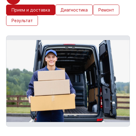
стороны, возмещаем убытки.
До 36 месяцев на повторное
Прием и доставка
Диагностика
Ремонт
обслуживание устройств
Результат
При наличии гарантийного талона и
чека, мы обслужим устройство повторно
без оплаты и без задержек.