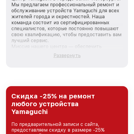
Мы предлагаем профессиональный ремонт и
обслуживание устройств Yamaguchi для всех
жителей города и окрестностей. Наша
команда состоит из сертифицированных
специалистов, которые постоянно повышают
свою квалификацию, чтобы предоставить вам
лучший сервис.
Миссия нашего центра — обеспечить
качественный и доступный ремонт для
Развернуть
каждого пользователя продукции Yamaguchi,
вне зависимости от сложности поломки. Мы
стремимся к тому, чтобы каждый клиент был
удовлетворен скоростью и качеством
предоставляемых услуг. Наша цель — стать
лучшим сервисным центром Yamaguchi в
городе Санкт-Петербурге, постоянно
Скидка -25% на ремонт
повышая уровень доверия и лояльности
любого устройства
наших клиентов.
Yamaguchi
По предварительной записи с сайта,
предоставляем скидку в размере -25%