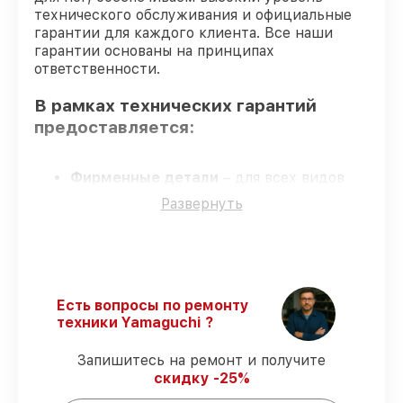
технического обслуживания и официальные
гарантии для каждого клиента. Все наши
гарантии основаны на принципах
ответственности.
В рамках технических гарантий
предоставляется:
Фирменные детали
– для всех видов
починки массажеров для ног
Развернуть
применяются только оригинальные
запчасти.
Сертифицированные инженеры
–
мастера проходят строгий отбор и
регулярное обучение.
Соблюдение сроков обслуживания
–
Есть вопросы по ремонту
гарантируем завершение починки без
техники Yamaguchi ?
задержек.
Официальная гарантия
– официальная
Запишитесь на ремонт и получите
гарантия на все виды работ.
скидку -25%