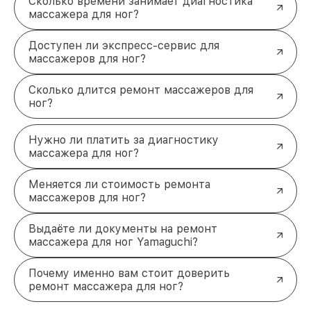
Сколько времени занимает диагностика
оплата удобным способом, а также доставка
массажера для ног?
устройства после ремонта.
Решение распространённых
Доступен ли экспресс-сервис для
неисправностей массажеров для
массажеров для ног?
ног Yamaguchi
Устройства Yamaguchi требуют своевременного
Сколько длится ремонт массажеров для
вмешательства при любых признаках
ног?
неисправности. В рамках ремонта выполняются
следующие работы:
Нужно ли платить за диагностику
Комплексная чистка массажера для ног
массажера для ног?
Yamaguchi для удаления загрязнений и
восстановления работоспособности.
Ремонт кнопки управления, включая замену
Меняется ли стоимость ремонта
изношенных или повреждённых элементов.
массажеров для ног?
Настройка и калибровка устройства для
обеспечения корректной работы всех
Выдаёте ли документы на ремонт
функций.
массажера для ног Yamaguchi?
Ремонт корпуса массажера, предполагающий
устранение трещин, сколов и других
Почему именно вам стоит доверить
механических повреждений.
ремонт массажера для ног?
Замена шнура питания для обеспечения
безопасной эксплуатации прибора.