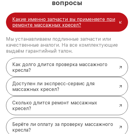
вопросы
Поломки сканера:
нарушения точности в
определении параметров пользователя.
Ремонтируется или соответствует
Какие именно запчасти вы применяете при
перепрошивке.
ремонте массажных кресел?
Преимущества обращения за
ремонтом массажных кресел
Мы устанавливаем подлинные запчасти или
Yamaguchi
качественные аналоги. На все комплектующие
Доставка и выезд мастера:
мы приедем к
выдаём гарантийный талон.
вам для диагностики или заберём кресло в
сервис.
Как долго длится проверка массажного
Скорость выполнения работ:
большинство
кресла?
поломок устраняется в срок от одного дня.
Гарантия на услуги:
предоставляем
Доступен ли экспресс-сервис для
гарантийный срок на все виды работ и
массажных кресел?
установленные запчасти.
Оригинальные комплектующие:
используем
только проверенные детали,
Сколько длится ремонт массажных
соответствующие стандартам Yamaguchi.
кресел?
Точный ремонт массажных
кресел Yamaguchi в Санкт-
Берёте ли оплату за проверку массажного
Петербурге
кресла?