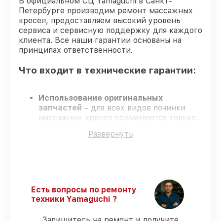
В официальном СЦ Yamaguchi в Санкт-
Петербурге производим ремонт массажных
Ремонт микро-лифта массажного
кресел, предоставляем высокий уровень
от 2500₽
кресла Yamaguchi
сервиса и сервисную поддержку для каждого
клиента. Все наши гарантии основаны на
принципах ответственности.
Что входит в технические гарантии:
Использование оригинальных
запчастей
– для всех видов починки
массажных кресел применяются только
оригинальные запчасти.
Развернуть
Сертифицированные инженеры
–
обучение и сертификация подтверждают
уровень мастерства.
Выполнение работ вовремя
– все
работы выполняются в оговоренные
сроки.
Есть вопросы по ремонту
Сервис с гарантией
– официальная
техники Yamaguchi ?
гарантия на все виды работ.
Запишитесь на ремонт и получите