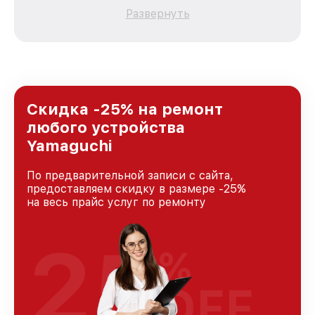
качественный и доступный ремонт для
Развернуть
каждого пользователя продукции Yamaguchi,
вне зависимости от сложности поломки. Мы
стремимся к тому, чтобы каждый клиент был
удовлетворен скоростью и качеством
предоставляемых услуг. Наша цель — стать
лучшим сервисным центром Yamaguchi в
городе Санкт-Петербурге, постоянно
Скидка -25% на ремонт
повышая уровень доверия и лояльности
любого устройства
наших клиентов.
Yamaguchi
По предварительной записи с сайта,
предоставляем скидку в размере -25%
на весь прайс услуг по ремонту
25
%
OFF