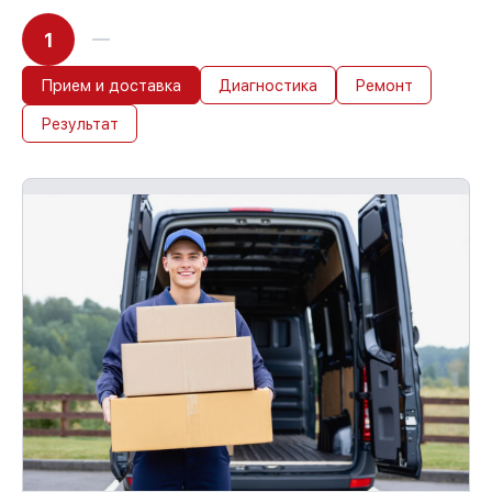
возмещаем убытки.
1
До 36 месяцев на повторное
обслуживание устройств
При наличии гарантийного талона и
Прием и доставка
Диагностика
Ремонт
чека, мы проведём повторную починку
Результат
устройства бесплатно и без ожидания.