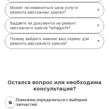
Массажное кресло — это сложное устройство,
требующее профессионального подхода. Мы
Может ли измениться цена услуги
готовы быстро и качественно вернуть вашу
ремонта массажных кресел?
технику к работе. Полная диагностика,
использование оригинальных деталей и опыт
Выдаёте ли документы на ремонт
мастеров гарантируют надёжный результат. Если
массажного кресла Yamaguchi?
ваше кресло нуждается в ремонте, звоните нам
по телефону
+7 (812) 214-74-99
или посетите наш
Почему выбрать именно ваш сервис для
сервисный центр по адресу
Лиговский проспект,
ремонта массажного кресла?
153, лит. А
. Мы поможем восстановить ваш
комфорт!
Остался вопрос или необходима
консультация?
Поможем определиться с выбором
запчастей