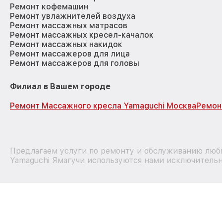
Ремонт кофемашин
Ремонт увлажнителей воздуха
Ремонт массажных матрасов
Ремонт массажных кресел-качалок
Ремонт массажных накидок
Ремонт массажеров для лица
Ремонт массажеров для головы
Филиал в Вашем городе
Ремонт Массажного кресла Yamaguchi Москва
Ремон
Предлагаем услуги по ремонту и обслуживанию любы
Yamaguchi Ямагучи используются нами исключительно