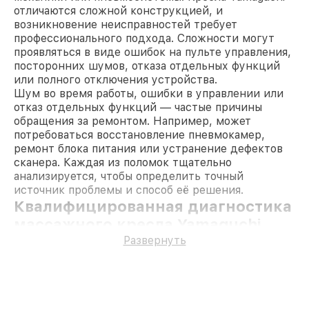
отличаются сложной конструкцией, и
возникновение неисправностей требует
профессионального подхода. Сложности могут
проявляться в виде ошибок на пульте управления,
посторонних шумов, отказа отдельных функций
или полного отключения устройства.
Шум во время работы, ошибки в управлении или
отказ отдельных функций — частые причины
обращения за ремонтом. Например, может
потребоваться восстановление пневмокамер,
ремонт блока питания или устранение дефектов
сканера. Каждая из поломок тщательно
анализируется, чтобы определить точный
источник проблемы и способ её решения.
Квалифицированная диагностика
массажного кресла Yamaguchi
Любая неисправность начинается с
Развернуть
диагностических работ. Мы используем
профессиональное оборудование, чтобы выявить
причину проблемы. От сбоя в электропроводке до
неисправности главного массажного блока —
каждый случай требует индивидуального