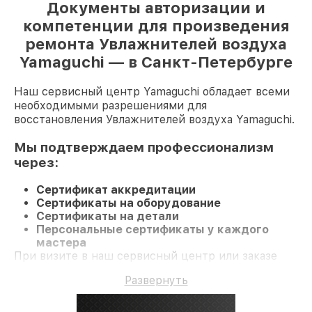
Документы авторизации и
компетенции для произведения
ремонта Увлажнителей воздуха
Yamaguchi — в Санкт-Петербурге
Наш сервисный центр Yamaguchi обладает всеми
необходимыми разрешениями для
восстановления Увлажнителей воздуха Yamaguchi.
Мы подтверждаем профессионализм
через:
Сертификат аккредитации
Сертификаты на оборудование
Сертификаты на детали
Персональные сертификаты у каждого
мастера
При визите в наш сервисный центр или заказе
восстановления Увлажнитель воздуха клиент
Развернуть
получает компетентное обслуживание и
долгосрочную гарантию на ремонт и детали.