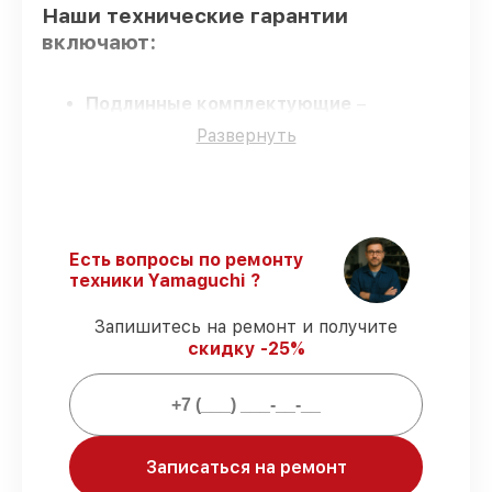
Наши технические гарантии
включают:
Подлинные комплектующие
–
гарантируем только подлинные детали
Развернуть
для увлажнителей воздуха.
Сертифицированные инженеры
–
обучение и сертификация подтверждают
уровень мастерства.
Выполнение работ вовремя
–
соблюдаем сроки, согласованные с
Есть вопросы по ремонту
клиентом.
техники Yamaguchi ?
Сервис с гарантией
– починка
проводится с соблюдением гарантийных
Запишитесь на ремонт и получите
обязательств.
скидку -25%
Гарантии сервиса на починку
увлажнителей воздуха:
Записаться на ремонт