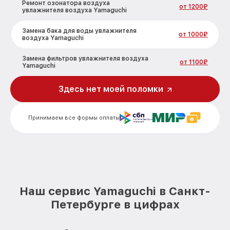
Ремонт озонатора воздуха
от 1200₽
увлажнителя воздуха Yamaguchi
Замена бака для воды увлажнителя
от 1000₽
воздуха Yamaguchi
Замена фильтров увлажнителя воздуха
от 1100₽
Yamaguchi
Ремонт вентилятора увлажнителя
Здесь нет моей поломки
от 1200₽
воздуха Yamaguchi
Ремонт испарителя увлажнителя
от 1200₽
Принимаем все формы оплаты
воздуха Yamaguchi
Замена нагревательного элемента
от 1100₽
увлажнителя воздуха Yamaguchi
Замена шнура питания увлажнителя
от 600₽
воздуха Yamaguchi
Наш сервис Yamaguchi в Санкт-
Декальцинация увлажнителя воздуха
от 900₽
Петербурге в цифрах
Yamaguchi
Ремонт двигателя увлажнителя воздуха
от 950₽