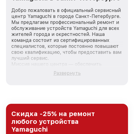
Добро пожаловать в официальный сервисный
центр Yamaguchi в городе Санкт-Петербурге.
Мы предлагаем профессиональный ремонт и
обслуживание устройств Yamaguchi для всех
жителей города и окрестностей. Наша
команда состоит из сертифицированных
специалистов, которые постоянно повышают
свою квалификацию, чтобы предоставить вам
лучший сервис.
Миссия нашего центра — обеспечить
качественный и доступный ремонт для
Развернуть
каждого пользователя продукции Yamaguchi,
вне зависимости от сложности поломки. Мы
стремимся к тому, чтобы каждый клиент был
удовлетворен скоростью и качеством
предоставляемых услуг. Наша цель — стать
лучшим сервисным центром Yamaguchi в
городе Санкт-Петербурге, постоянно
Скидка -25% на ремонт
повышая уровень доверия и лояльности
любого устройства
наших клиентов.
Yamaguchi