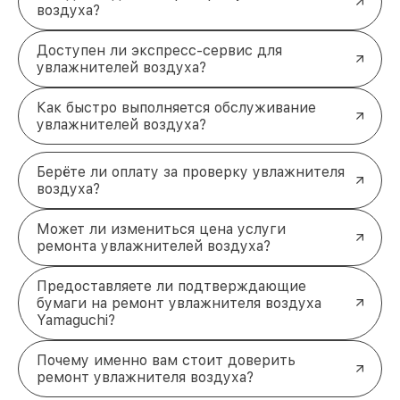
воздуха?
забота
Эффективное восстановление увлажнителей
Доступен ли экспресс-сервис для
воздуха Yamaguchi требует профессионального
увлажнителей воздуха?
подхода. Мы готовы помочь вам вернуть комфорт
в ваш дом или офис. Просто свяжитесь с нами по
телефону +7 (812) 214-74-99 или посетите наш
Как быстро выполняется обслуживание
увлажнителей воздуха?
офис по адресу Лиговский проспект, 153, лит. А.
Мы позаботимся о том, чтобы ваш увлажнитель
снова работал как новый!
Берёте ли оплату за проверку увлажнителя
воздуха?
Может ли измениться цена услуги
ремонта увлажнителей воздуха?
Предоставляете ли подтверждающие
бумаги на ремонт увлажнителя воздуха
Yamaguchi?
Почему именно вам стоит доверить
ремонт увлажнителя воздуха?